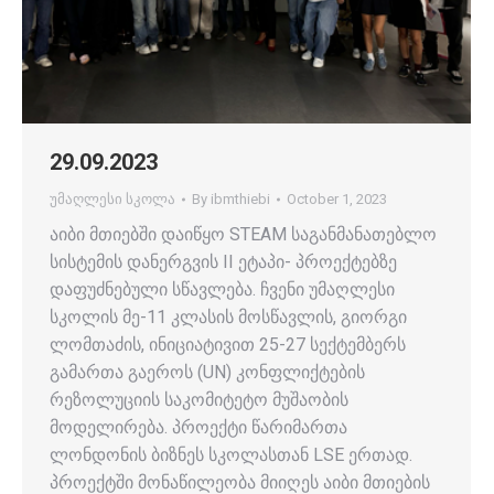
29.09.2023
უმაღლესი სკოლა
By
ibmthiebi
October 1, 2023
აიბი მთიებში დაიწყო STEAM საგანმანათებლო
სისტემის დანერგვის II ეტაპი- პროექტებზე
დაფუძნებული სწავლება. ჩვენი უმაღლესი
სკოლის მე-11 კლასის მოსწავლის, გიორგი
ლომთაძის, ინიციატივით 25-27 სექტემბერს
გამართა გაეროს (UN) კონფლიქტების
რეზოლუციის საკომიტეტო მუშაობის
მოდელირება. პროექტი წარიმართა
ლონდონის ბიზნეს სკოლასთან LSE ერთად.
პროექტში მონაწილეობა მიიღეს აიბი მთიების