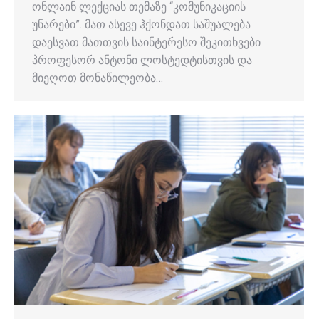
ონლაინ ლექციას თემაზე “კომუნიკაციის
უნარები”. მათ ასევე ჰქონდათ საშუალება
დაესვათ მათთვის საინტერესო შეკითხვები
პროფესორ ანტონი ლოსტედტისთვის და
მიეღოთ მონაწილეობა…