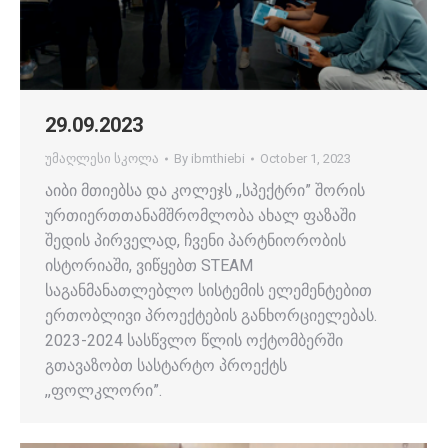
29.09.2023
უმაღლესი სკოლა
By
ibmthiebi
October 1, 2023
აიბი მთიებსა და კოლეჯს ,,სპექტრი” შორის
ურთიერთთანამშრომლობა ახალ ფაზაში
შედის პირველად, ჩვენი პარტნიორობის
ისტორიაში, ვიწყებთ STEAM
საგანმანათლებლო სისტემის ელემენტებით
ერთობლივი პროექტების განხორციელებას.
2023-2024 სასწვლო წლის ოქტომბერში
გთავაზობთ სასტარტო პროექტს
,,ფოლკლორი”.