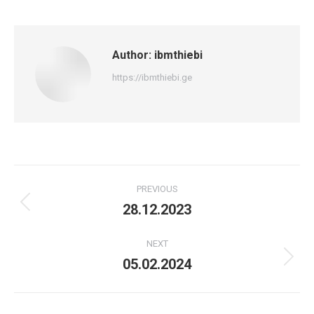
Author:
ibmthiebi
https://ibmthiebi.ge
Post
PREVIOUS
navigation
28.12.2023
Previous
post:
NEXT
05.02.2024
Next
post: