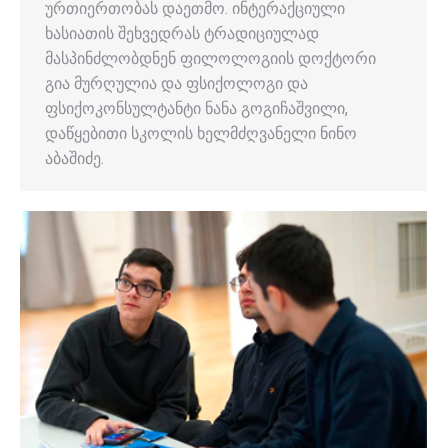
ურთიერთობას დაეთმო. ინტერაქციული
ხასიათის შეხვედრას ტრადიციულად
მასპინძლობდნენ ფილოლოგიის დოქტორი
გია მურღულია და ფსიქოლოგი და
ფსიქოკონსულტანტი ნანა გოგიჩაშვილი,
დაწყებითი სკოლის ხელმძღვანელი ნინო
აბაშიძე.