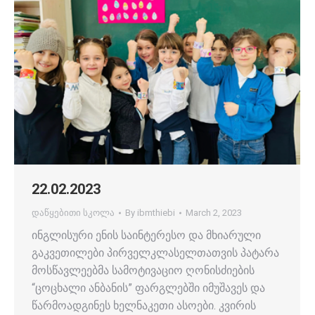
22.02.2023
დაწყებითი სკოლა
By
ibmthiebi
March 2, 2023
ინგლისური ენის საინტერესო და მხიარული
გაკვეთილები პირველკლასელთათვის პატარა
მოსწავლეებმა სამოტივაციო ღონისძიების
“ცოცხალი ანბანის” ფარგლებში იმუშავეს და
წარმოადგინეს ხელნაკეთი ასოები. კვირის