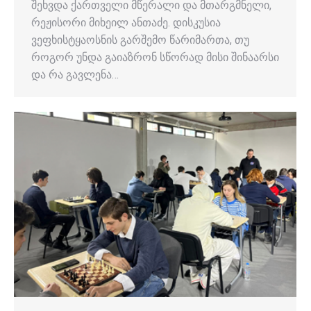
შეხვდა ქართველი მწერალი და მთარგმნელი,
რეჟისორი მიხეილ ანთაძე. დისკუსია
ვეფხისტყაოსნის გარშემო წარიმართა, თუ
როგორ უნდა გაიაზრონ სწორად მისი შინაარსი
და რა გავლენა…