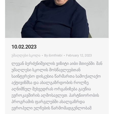
10.02.2023
უმაღლესი სკოლა
By
ibmthiebi
February 12, 2023
ლევან ბერძენიშვილის ვიზიტი აიბი მთიებში. მან
უმაღლესი სკოლის მოსწავლეებთან
საინტერესო დისკუსია წარმართა სამოქალაქო
აქტივიზმსა და ახალგაზრდობის როლზე.
აღნიშნულ შეხვედრას ორგანიზება გაუწია
ევროკავშირის აღმოსავლეთ. პარტნიორობის
პროგრამის ფარგლებში ახალგაზრდა
ევროპელი ელჩების წარმომადგენლობამ.