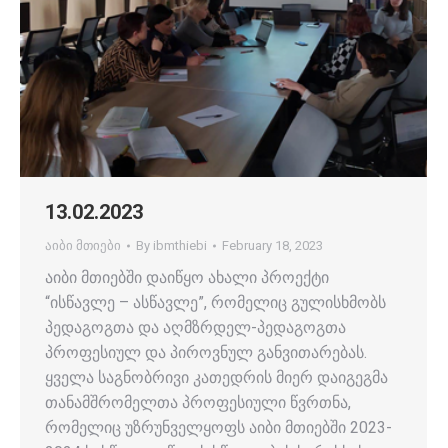
13.02.2023
აიბი მთიები
By
ibmthiebi
February 18, 2023
აიბი მთიებში დაიწყო ახალი პროექტი
“ისწავლე – ასწავლე”, რომელიც გულისხმობს
პედაგოგთა და აღმზრდელ-პედაგოგთა
პროფესიულ და პიროვნულ განვითარებას.
ყველა საგნობრივი კათედრის მიერ დაიგეგმა
თანამშრომელთა პროფესიული წვრთნა,
რომელიც უზრუნველყოფს აიბი მთიებში 2023-