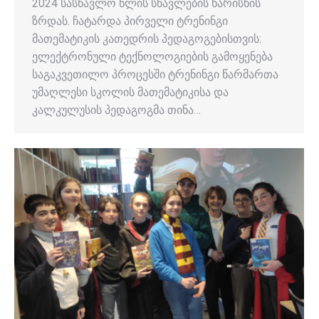
2024 სასწავლო წლის სწავლების ხარისხის
ზრდას. ჩატარდა პირველი ტრენინგი
მათემატიკის კათედრის პედაგოგებისთვის:
ელექტრონული ტექნოლოგიების გამოყენება
საგაკვეთილო პროცესში ტრენინგი წარმართა
უმაღლესი სკოლის მათემატიკისა და
კალკულუსის პედაგოგმა თინა…