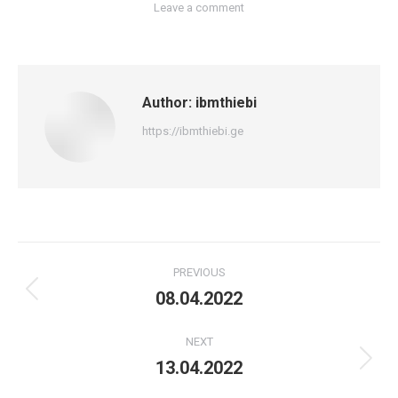
Leave a comment
Author:
ibmthiebi
https://ibmthiebi.ge
Post
PREVIOUS
navigation
08.04.2022
Previous
post:
NEXT
13.04.2022
Next
post: