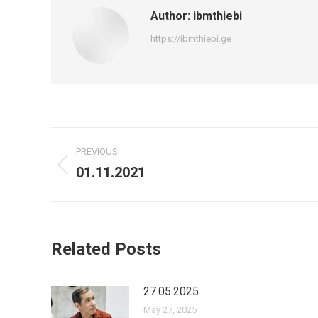
Author:
ibmthiebi
https://ibmthiebi.ge
Post
PREVIOUS
navigation
01.11.2021
Previous
post:
Related Posts
27.05.2025
May 27, 2025