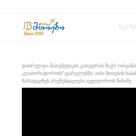
ჩვენ შე
დასრულდა მათემეტიკის კათედრის მიერ ორგანი
„ლაბორატორიის“ ფარგლებში. აიბი მთიების საბა
წარადგინეს პრეზენტაციები აუდიტორიის წინაშე.