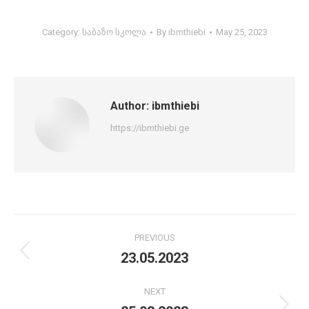
Category:
საბაზო სკოლა
By
ibmthiebi
May 25, 2023
Author:
ibmthiebi
https://ibmthiebi.ge
Post
PREVIOUS
navigation
23.05.2023
Previous
post:
NEXT