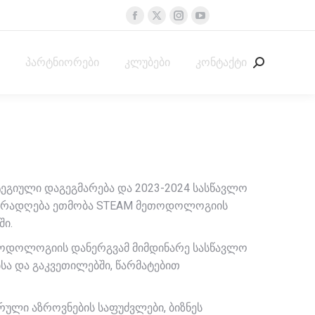
EN
Facebook
X
Instagram
YouTube
page
page
page
page
opens
opens
opens
opens
პარტნიორები
კლუბები
კონტაქტი
Search:
in
in
in
in
new
new
new
new
window
window
window
window
ეგიული დაგეგმარება და 2023-2024 სასწავლო
 ყურადღება ეთმობა STEAM მეთოდოლოგიის
ი.
თოდოლოგიის დანერგვამ მიმდინარე სასწავლო
სა და გაკვეთილებში, წარმატებით
რული აზროვნების საფუძვლები, ბიზნეს