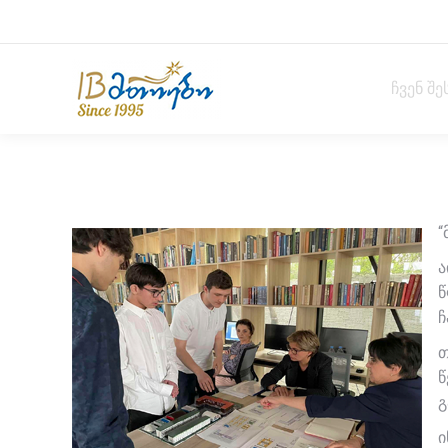
ჩვენ შე
“
ა
წ
ჩ
თ
წ
გ
ი