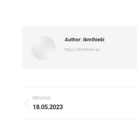
Author:
ibmthiebi
https://ibmthiebi.ge
Post
PREVIOUS
navigation
18.05.2023
Previous
post: