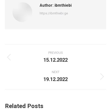
Author:
ibmthiebi
https://ibmthiebi.ge
Post
PREVIOUS
navigation
15.12.2022
Previous
post:
NEXT
19.12.2022
Next
post:
Related Posts