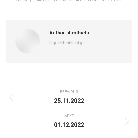
Author:
ibmthiebi
https://ibmthiebi.ge
Post
PREVIOUS
navigation
25.11.2022
Previous
post:
NEXT
01.12.2022
Next
post: