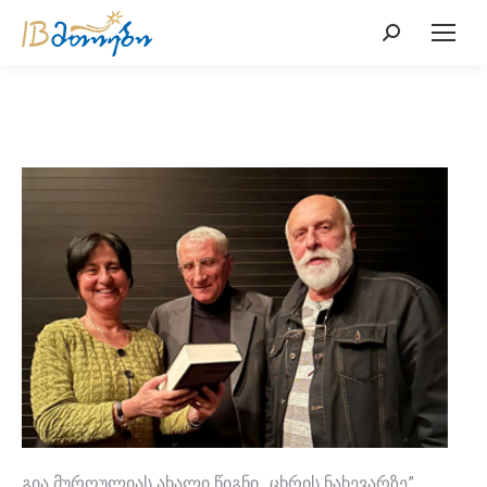
Search:
გია მურღულიას ახალი წიგნი ,,ცხრის ნახევარზე”