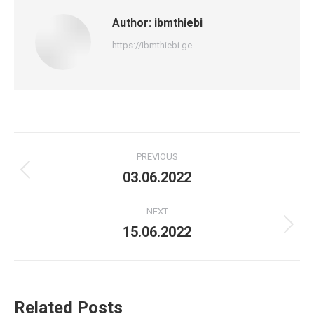
Author:
ibmthiebi
https://ibmthiebi.ge
Post
PREVIOUS
navigation
03.06.2022
Previous
post:
NEXT
15.06.2022
Next
post:
Related Posts