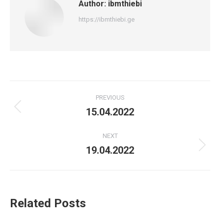
Author:
ibmthiebi
https://ibmthiebi.ge
Post
PREVIOUS
navigation
15.04.2022
Previous
post:
NEXT
19.04.2022
Next
post:
Related Posts