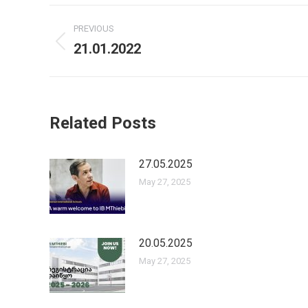
Post
PREVIOUS
navigation
21.01.2022
Previous
post:
Related Posts
27.05.2025
May 27, 2025
20.05.2025
May 27, 2025