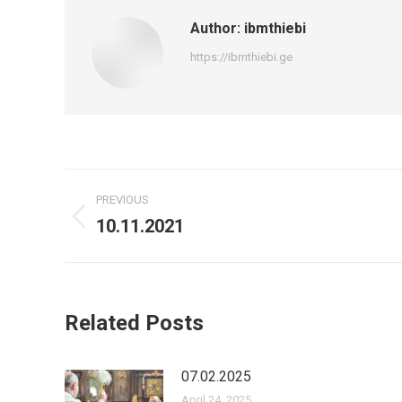
Author:
ibmthiebi
https://ibmthiebi.ge
Post
PREVIOUS
navigation
10.11.2021
Previous
post:
Related Posts
07.02.2025
April 24, 2025