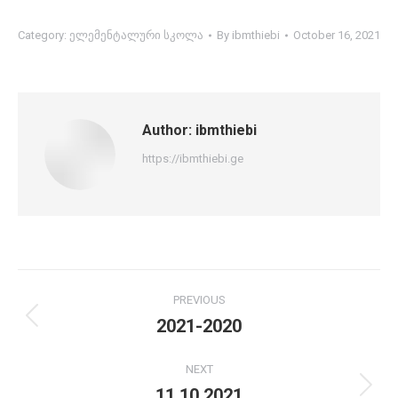
Category:
ელემენტალური სკოლა
By
ibmthiebi
October 16, 2021
Author:
ibmthiebi
https://ibmthiebi.ge
Post
PREVIOUS
navigation
2021-2020
Previous
post:
NEXT
11.10.2021
Next